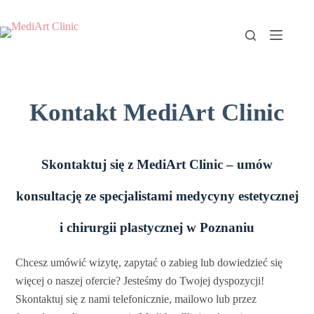
Strona
główna
Kontakt MediArt Clinic
O
nas
Oferta
Skontaktuj się z MediArt Clinic – umów
Porady
konsultację ze specjalistami medycyny estetycznej
Blog
i chirurgii plastycznej w Poznaniu
Podcast
Chcesz umówić wizytę, zapytać o zabieg lub dowiedzieć się
Agnieszka
więcej o naszej ofercie? Jesteśmy do Twojej dyspozycji!
Skontaktuj się z nami telefonicznie, mailowo lub przez
Krupińska