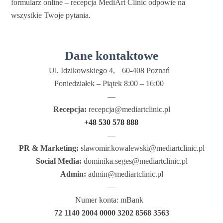
formularz online – recepcja MediArt Clinic odpowie na
Certyfikaty
wszystkie Twoje pytania.
Galeria
Dane kontaktowe
Stomatologia
Ul. Idzikowskiego 4, 60-408 Poznań
Metamorfozy
Poniedziałek – Piątek 8:00 – 16:00
—
Cennik
Recepcja:
recepcja@mediartclinic.pl
Kontakt
+48 530 578 888
—
PR & Marketing:
slawomir.kowalewski@mediartclinic.pl
Social Media:
dominika.seges@mediartclinic.pl
Admin:
admin@mediartclinic.pl
—
Numer konta: mBank
72 1140 2004 0000 3202 8568 3563