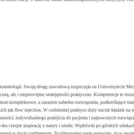
 stomatologii. Swoją drogę zawodową rozpoczęła na Uniwersytecie M
czną, ale i nieprzeciętne umiejętności praktyczne. Kompetencje te rozs
om kompleksowe, a zarazem subtelne rozwiązania, podkreślające natur
 jak flow injection. W codziennej praktyce duży nacisk kładzie na 
nności, indywidualnego podejścia do pacjenta i najnowszych rozwiązań
czerpie inspirację z natury i sztuki. Wędrówki po górskich szlakach
onii w życiu codziennym. Te różnorodne pasje sprawiają, że w swojej pr