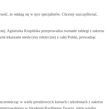
ść, że oddają się w ręce specjalistów. Chcemy uszczęśliwiać,
znej. Agnieszka Krupińska przeprowadza rozmaite zabiegi z zakresu
nymi lekarzami medycyny estetycznej z całej Polski, prowadząc
uczestnicząc w wielu prestiżowych kursach i szkoleniach z zakresu
su mistrzowskiego w Akademii Rzeźbienia Twarzy, gdzie wiedzę