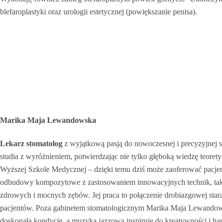
blefaroplastyki oraz urologii estetycznej (powiększanie penisa).
Marika Maja Lewandowska
Lekarz stomatolog
z wyjątkową pasją do nowoczesnej i precyzyjnej
studia z wyróżnieniem, potwierdzając nie tylko głęboką wiedzę teorety
Wyższej Szkole Medycznej – dzięki temu dziś może zaoferować pacjent
odbudowy kompozytowe z zastosowaniem innowacyjnych technik, takich
zdrowych i mocnych zębów. Jej praca to połączenie drobiazgowej stara
pacjentów. Poza gabinetem stomatologicznym Marika Maja Lewandowska 
doskonałą kondycję, a muzyka jazzowa inspiruje do kreatywności i harm