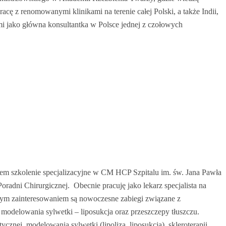
 z renomowanymi klinikami na terenie całej Polski, a także Indii,
i jako główna konsultantka w Polsce jednej z czołowych
m szkolenie specjalizacyjne w CM HCP Szpitalu im. św. Jana Pawła
dni Chirurgicznej. Obecnie pracuję jako lekarz specjalista na
lnym zainteresowaniem są nowoczesne zabiegi związane z
 modelowania sylwetki – liposukcja oraz przeszczepy tłuszczu.
nej, modelowania sylwetki (lipoliza, liposukcja), skleroterapii,