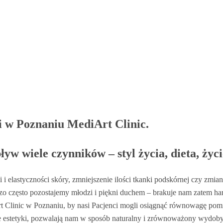
ii w Poznaniu MediArt Clinic.
w wiele czynników – styl życia, dieta, życi
ci i elastyczności skóry, zmniejszenie ilości tkanki podskórnej czy zm
dzo często pozostajemy młodzi i piękni duchem – brakuje nam zatem ha
rt Clinic w Poznaniu, by nasi Pacjenci mogli osiągnąć równowagę p
e estetyki, pozwalają nam w sposób naturalny i zrównoważony wydoby