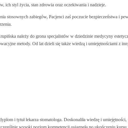
 ich styl życia, stan zdrowia oraz oczekiwania i nadzieje.
a stosownych zabiegów, Pacjenci zaś poczucie bezpieczeństwa i pewno
rzenia.
rupińska należy do grona specjalistów w dziedzinie medycyny estetyc
wacyjne metody. Od lat dzieli się także wiedzą i umiejętnościami z in
lom i tytuł lekarza stomatologa. Doskonaliła wiedzę i umiejętności, 
. Szczególnie wysoki poziom kompetencji osiągnęła po ukończeniu kur