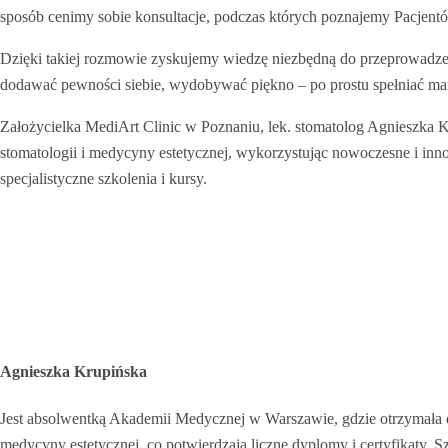
sposób cenimy sobie konsultacje, podczas których poznajemy Pacjentów,
Dzięki takiej rozmowie zyskujemy wiedzę niezbędną do przeprowadzeni
dodawać pewności siebie, wydobywać piękno – po prostu spełniać ma
Założycielka MediArt Clinic w Poznaniu, lek. stomatolog Agnieszka K
stomatologii i medycyny estetycznej, wykorzystując nowoczesne i inno
specjalistyczne szkolenia i kursy.
Agnieszka Krupińska
Jest absolwentką Akademii Medycznej w Warszawie, gdzie otrzymała dyp
medycyny estetycznej, co potwierdzają liczne dyplomy i certyfikaty