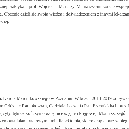
j praktyka – prof. Wojciecha Maruszy. Ma na swoim koncie współpracę
 Obecnie dzieli się swoją wiedzą i doświadczeniem z innymi lekarzam
znej.
. Karola Marcinkowskiego w Poznaniu. W latach 2013-2019 odbywałe
m Oddziale Ratunkowym, Oddziale Leczenia Ran Przewlekłych oraz Pora
 żyły, tętnice kończyn oraz tętnice szyjne i kręgowe). Moim szczegó
yniowa falami radiowymi, miniflebektomia, skleroterapia oraz zabiegi
iczne kursy w zakresie badań ultrasonograficznych, medycyny estetycz