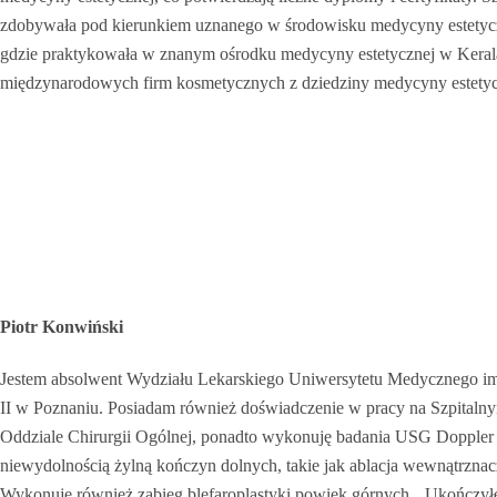
zdobywała pod kierunkiem uznanego w środowisku medycyny estetyczne
gdzie praktykowała w znanym ośrodku medycyny estetycznej w Kerala.
międzynarodowych firm kosmetycznych z dziedziny medycyny estetyc
Piotr Konwiński
Jestem absolwent Wydziału Lekarskiego Uniwersytetu Medycznego im
II w Poznaniu. Posiadam również doświadczenie w pracy na Szpitalny
Oddziale Chirurgii Ogólnej, ponadto wykonuję badania USG Doppler (
niewydolnością żylną kończyn dolnych, takie jak ablacja wewnątrznacz
Wykonuję również zabieg blefaroplastyki powiek górnych. Ukończyłem l