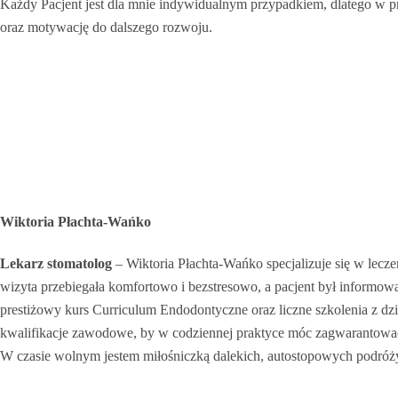
Każdy Pacjent jest dla mnie indywidualnym przypadkiem, dlatego w pr
oraz motywację do dalszego rozwoju.
Wiktoria Płachta-Wańko
Lekarz stomatolog
– Wiktoria Płachta-Wańko specjalizuje się w lec
wizyta przebiegała komfortowo i bezstresowo, a pacjent był infor
prestiżowy kurs Curriculum Endodontyczne oraz liczne szkolenia z d
kwalifikacje zawodowe, by w codziennej praktyce móc zagwarantowa
W czasie wolnym jestem miłośniczką dalekich, autostopowych podróży