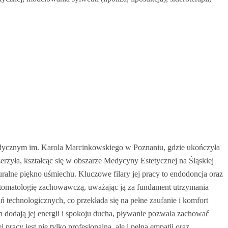
edycznym im. Karola Marcinkowskiego w Poznaniu, gdzie ukończyła
zerzyła, kształcąc się w obszarze Medycyny Estetycznej na Śląskiej
alne piękno uśmiechu. Kluczowe filary jej pracy to endodoncja oraz
stomatologię zachowawczą, uważając ją za fundament utrzymania
 technologicznych, co przekłada się na pełne zaufanie i komfort
 dodają jej energii i spokoju ducha, pływanie pozwala zachować
acy jest nie tylko profesjonalna, ale i pełna empatii oraz