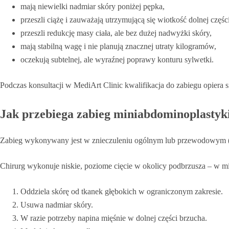
mają niewielki nadmiar skóry poniżej pępka,
przeszli ciążę i zauważają utrzymującą się wiotkość dolnej częśc
przeszli redukcję masy ciała, ale bez dużej nadwyżki skóry,
mają stabilną wagę i nie planują znacznej utraty kilogramów,
oczekują subtelnej, ale wyraźnej poprawy konturu sylwetki.
Podczas konsultacji w MediArt Clinic kwalifikacja do zabiegu opiera 
Jak przebiega zabieg miniabdominoplastyk
Zabieg wykonywany jest w znieczuleniu ogólnym lub przewodowym (
Chirurg wykonuje niskie, poziome cięcie w okolicy podbrzusza – w mie
Oddziela skórę od tkanek głębokich w ograniczonym zakresie.
Usuwa nadmiar skóry.
W razie potrzeby napina mięśnie w dolnej części brzucha.