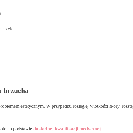
a
lastyki.
a brzucha
oblemem estetycznym. W przypadku rozległej wiotkości skóry, rozstęp
znie na podstawie
dokładnej kwalifikacji medycznej
.